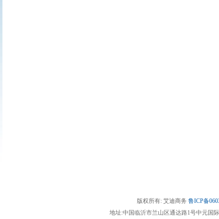
版权所有: 艾迪商务
鲁ICP备060
地址:中国临沂市兰山区通达路1号中元国际13楼(