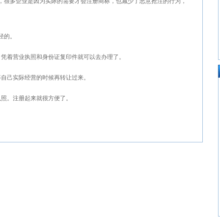
，很多企业是因为实际的需要才会注册商标，也减少了恶意抢注的行为，
径的。
，凭着营业执照和身份证复印件就可以去办理了。
等自己实际经营的时候再转让过来。
执照。注册起来就很方便了。