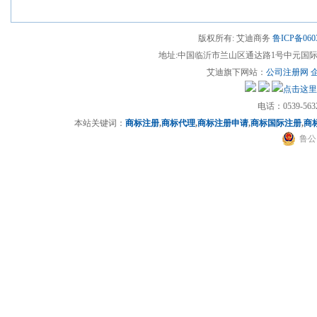
版权所有: 艾迪商务
鲁ICP备060
地址:中国临沂市兰山区通达路1号中元国际13楼(
艾迪旗下网站：
公司注册网
电话：0539-5632
本站关键词：
商标注册
,
商标代理
,
商标注册申请
,
商标国际注册
,
商
鲁公网